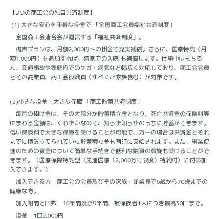
【
2
つの商工会の独自共済制度】
(1)
大きな安心を手軽な掛金で 「全国商工会員福祉共済制度」
全国商工会連合会が運営する「福祉共済制度」。
傷害プランは、月額
2,000
円～の掛金で充実補償。さらに、医療特約（月
額
1,000
円）を追加すれば、病気での入院 も補償します。仕事中はもちろ
ん、交通事故や家庭内でのケガ・病気など幅広く対応しており、商工会会員
とその従業員、商工会役職員（すべてご家族含む）が対象です。
(2)
小さな掛金・大きな保障 「商工貯蓄共済制度」
毎月の掛け金は、その大部分が貯蓄積立金となり、死亡共済金の保険料等
にまわる金額はごくわずかなので、知らず知らずのうちに貯蓄ができます。
低い保険料で大きな保障を受けることが可能で、万一の場合は共済金とそれ
までに積み立てられていた貯蓄積立金も同時に支給されます。また、事業促
進のための資金について簡単な手続きで低利な融資の斡旋も受けることがで
きます。（医療保障特約型〈先進医療（
2,000
万円限度）特約付〉に付帯加
入できます。）
加入できる方 商工会の会員及びその家族・従業員で
6
歳から
70
歳までの
健康な方。
加入期間と口数
10
年間及び
5
年間、被保険者
1
人につき最高
30
口まで。
掛金
1
口
2,000
円