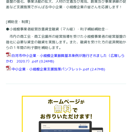
基盤の強化、事業活動の拡大、人材の定着及び育成、創業及び事業承継の促
進など支援施策でがんばる中小企業・小規模企業の皆さんを応援します！
[補助金・制度]
●小規模事業者経営改善資金融資（マル経）・利子補給補助金…
市内の商工会・商工会議所の経営指導を受けた小規模事業者の経営基盤の
強化に必要な資金の融資を実施します。また、融資を受けた方の返済開始か
らの１年間の利子額を補助します。
白河市中小企業・小規模企業振興基本条例が施行されました（広報しら
かわ 2020.7）.pdf
(0.24MB)
中小企業・小規模企業支援施策パンフレット.pdf
(2.47MB)