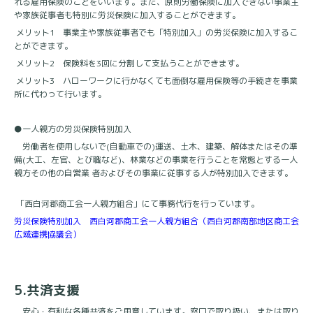
れる雇用保険のことをいいます。また、原則労働保険に加入できない事業主
や家族従事者も特別に労災保険に加入することができます。
メリット
1
事業主や家族従事者でも「特別加入」の労災保険に加入するこ
とができます。
メリット
2
保険料を
3
回に分割して支払うことができます。
メリット
3
ハローワークに行かなくても面倒な雇用保険等の手続きを事業
所に代わって行います。
●一人親方の労災保険特別加入
労働者を使用しないで(自動車での)運送、土木、建築、解体またはその準
備(大工、左官、とび職など)、林業などの事業を行うことを常態とする一人
親方その他の自営業 者およびその事業に従事する人が特別加入できます。
「西白河郡商工会一人親方組合」にて事務代行を行っています。
労災保険特別加入 西白河郡商工会一人親方組合（西白河郡南部地区商工会
広域連携協議会）
5.
共済支援
安心・有利な各種共済をご用意しています。窓口で取り扱い、または取り