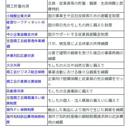
会員・従業員等の貯蓄・融資・生命保障と医
商工貯蓄共済
療特約
国の事業主や会社役員等ための退職金制度
小規模企業共済
経営セーフティネット共
国の取引先のもしもの時に備えた制度
済
国がサポートする従業員退職金制度
中小企業退職金共済
全国商工会経営者休業補
けが、病気等による休業の所得補償
償
災害で建物が損害を受けた場合の事業再開の
休業対応応援共済
補償
火災共済
もしもの火災や自然災害に備えて
商工会ビジネス総合保険
事業活動における様々な損害を補償
企業向け賠償保障と従業員の労災補償をセッ
商工会の業務災害保険
ト
自動車共済
もしもの交通事故に備えて
全国商工会情報漏えい保
もしもの個人・法人情報の漏えいに備えて
険制度
海外ＰＬ保険制度
輸出した製品により海外で生じた損害を補償
海外で知的財産権の損賠賠償請求時の応訴費
海外知財訴訟費用保険制
度
用の補償