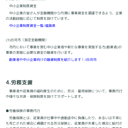
中小企業制度資金
中小企業の皆さんが金融機関から円滑に事業資金を調達できるよう、企業
の活動段階に応じて制度を設けています。
中小企業制度資金一覧/福島県
(3)
白河市（指定金融機関）
市内において事業を営む中小企業者や新たな事業を実施する方
(
創業者
)
の
事業の実施に必要な資金の融資を行います。
創業者や中小企業向けの融資制度を紹介します！/白河市
4.
労務支援
事業者や従業員の福利厚生のために、労災・雇用保険について、事務代行
や様々な共済・保険制度を設けてサポートします。
●労働保険の事務代行
労働保険とは、従業員が仕事中や通勤途中に負傷したり、あるいは不幸に
も死亡された場合に補償される労災保険と、従業員が失業した場合に給付さ