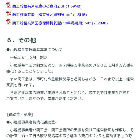
商工貯蓄共済制度のご案内.pdf
(1.69MB)
商工貯蓄共済 積立金と満期金.pdf
(1.5MB)
商工貯蓄共済医療保障特約型(10年満期用).pdf
(2.56MB)
６．その他
●小規模企業振興基本法について
平成２６年６月 制定
小規模基本法の制定により、国は頑張る事業者のみなさまに対する支援を
強化することとなりました。
また商工会は、市町村や金融機関等と連携しながら、これまで以上に経営
支援を行います。
さまざまな国の施策が実施されることになり、商工会では施策をご紹介・
ご案内いたしますので、是非ご活用ください。
[補助金・制度]
●小規模事業者持続化補助金…
小規模事業者が商工会・商工会議所の支援を受けて経営計画を作成し、そ
の計画に沿って行う販路開拓等の取り組みの費用の２/３を補助するもので