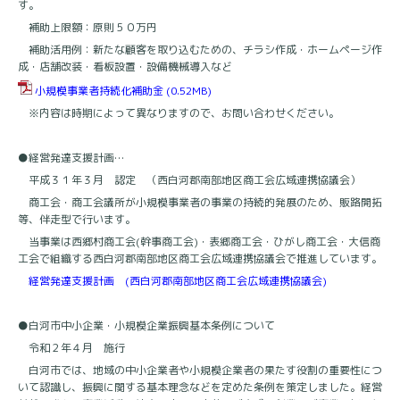
す。
補助上限額：原則５０万円
補助活用例：新たな顧客を取り込むための、チラシ作成・ホームページ作
成・店舗改装・看板設置・設備機械導入など
小規模事業者持続化補助金
(0.52MB)
※内容は時期によって異なりますので、お問い合わせください。
●経営発達支援計画…
平成３１年３月 認定 （西白河郡南部地区商工会広域連携協議会）
商工会・商工会議所が小規模事業者の事業の持続的発展のため、販路開拓
等、伴走型で行います。
当事業は西郷村商工会(幹事商工会)・表郷商工会・ひがし商工会・大信商
工会で組織する西白河郡南部地区商工会広域連携協議会で推進しています。
経営発達支援計画 (西白河郡南部地区商工会広域連携協議会)
●白河市中小企業・小規模企業振興基本条例について
令和２年４月 施行
白河市では、地域の中小企業者や小規模企業者の果たす役割の重要性につ
いて認識し、振興に関する基本理念などを定めた条例を策定しました。経営