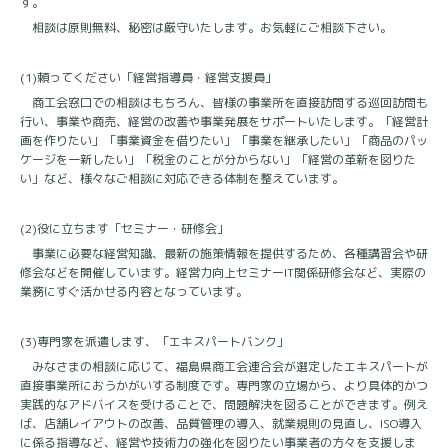
す。
相談は原則無料、秘密は厳守いたします。お気軽にご相談下さい。
(1)
頼ってください「経営指導員・経営支援員」
商工会窓口での相談はもちろん、皆様の事業所を直接訪問する巡回訪問も
行い、事業や商売、経営の改善や事業発展をサポートいたします。「経営計
画を作りたい」「事業資金を借りたい」「事業を継承したい」「商品のパッ
ケージを一新したい」「税金のことが分からない」「経営の革新を図りた
い」など、様々なご相談に対応できる体制を整えています。
(2)
役に立ちます「セミナー・研修会」
事業に必要な経営知識、最新の施策情報を提供するため、各種講習会や研
修会などを開催しています。経営力向上セミナー
IT
関係研修会など、実際の
業務にすぐ活かせる内容となっています。
(3)
専門家を派遣します、「エキスパートバンク」
みなさまの相談に応じて、福島県商工会連合会が選定したエキスパートが
直接事業所におうかがいする制度です。専門家の立場から、より具体的かつ
実践的なアドバイスを受けることで、問題解決を図ることができます。例え
ば、店舗レイアウトの改善、品質管理の導入、就業規則の見直し、
ISO
導入
に係る指導など、経営や技術力の強化を図りたい事業者の方々を支援しま