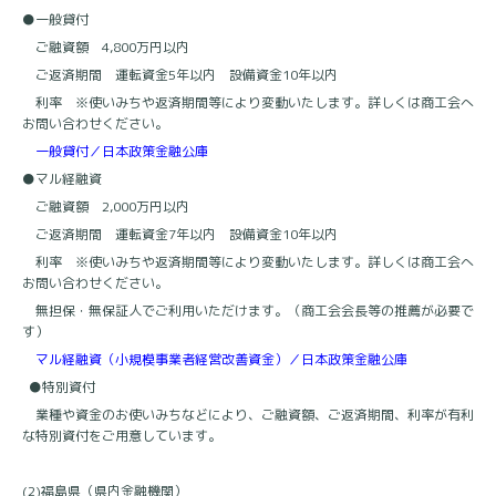
●一般貸付
ご融資額
4,800
万円以内
ご返済期間
運転資金
5
年以内
設備資金
10
年以内
利率
※
使いみちや返済期間等により変動いたします。詳しくは商工会へ
お問い合わせください。
一般貸付／日本政策金融公庫
●マル経融資
ご融資額
2,000
万円以内
ご返済期間
運転資金
7
年以内
設備資金
10
年以内
利率
※
使いみちや返済期間等により変動いたします。詳しくは商工会へ
お問い合わせください。
無担保・無保証人でご利用いただけます。（商工会会長等の推薦が必要で
す）
マル経融資（小規模事業者経営改善資金）／日本政策金融公庫
●特別資付
業種や資金のお使いみちなどにより、ご融資額、ご返済期間、利率が有利
な特別資付をご用意しています。
(2)
福島県（県内金融機関）