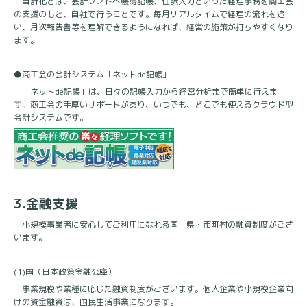
自計化とは、会計ソフトへ帳簿記帳、仕訳入力といった経理事務を商工会
の支援のもと、自社で行うことです。毎月リアルタイムで経理の流れを追
い、月次報告書等を理解できるようになれば、経営の施策が打ちやすくなり
ます。
●商工会の会計システム「ネット
de
記帳」
「ネット
de
記帳」は、日々の記帳入力から経営分析まで簡単に行えま
す。商工会の手厚いサポートがあり、いつでも、どこでも使えるクラウド型
会計システムです。
3.
金融支援
小規模事業者に安心してご利用になれる国・県・市町村の融資制度がござ
います。
(1)
国（日本政策金融公庫）
事業規模や業種に応じた融資制度がございます。個人企業や小規模企業向
けの資金融資は、国民生活事業になります。