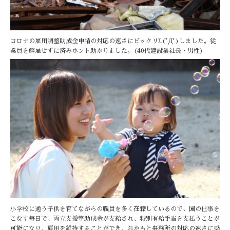
コロナの雇用調整助成金申請の対応の速さにビックリΣ(ﾟДﾟ)しました。従
業員を解雇せずに済みホント助かりました。(40代建設業社長・男性)
小学校に通う子供を育てながらの職員を多く在籍しているので、園の仕事を
こなす毎日で、両立支援等助成金が支給され、特別有給手当を支払うことが
可能になり、雇用を維持することができ、おかもと事務所の対応の速さに感