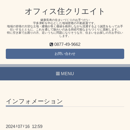
オフィス住クリエイト
健康長寿の住まいづくりのお手つだい
宇多津町を中心とした地域密着の不動産屋です。
地域の皆様の大切な土地・建物が長く価値を維持しながら流通するよう誠意をもってお手
伝いするとともに、これを通して賑わいのある持続可能なまちづくりに貢献します。
特に空き家でお困りの方、近いうちに問題になりそうな方、住まいをお探しの方お手伝い
します。
0877-49-9662
お問い合わせ
MENU
インフォメーション
2024
07
16 12:59
/
/