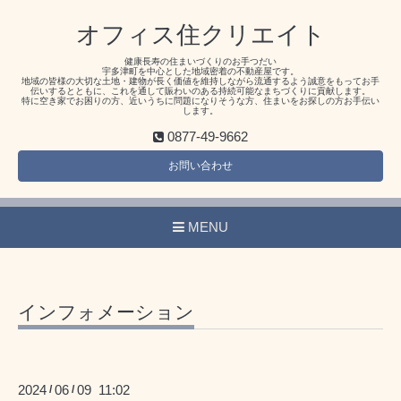
オフィス住クリエイト
健康長寿の住まいづくりのお手つだい
宇多津町を中心とした地域密着の不動産屋です。
地域の皆様の大切な土地・建物が長く価値を維持しながら流通するよう誠意をもってお手
伝いするとともに、これを通して賑わいのある持続可能なまちづくりに貢献します。
特に空き家でお困りの方、近いうちに問題になりそうな方、住まいをお探しの方お手伝い
します。
0877-49-9662
お問い合わせ
MENU
インフォメーション
2024
06
09 11:02
/
/