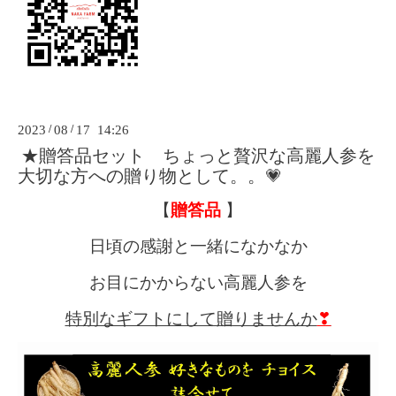
2023
/
08
/
17 14:26
★贈答品セット ちょっと贅沢な高麗人参を
大切な方への贈り物として。。💗
【
贈答品
】
日頃の感謝と一緒になかなか
お目にかからない高麗人参を
特別なギフトにして贈りませんか
❣