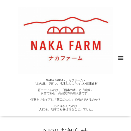
NAKA FARM - ナカファーム -
「水の畑」で育つ、地球と人にうれしい健康食材
育てているのは、「熊本の水」と「錦鯉」
安全で安心、高品質の高麗人蔘です。
仕事をリタイアし「第二の人生」で何ができるのか？
心に浮かんだのは
「人にも、地球にも喜ばれること」でした。
NEW お知らせ