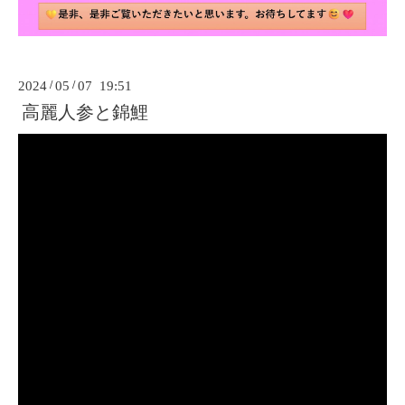
2024
/
05
/
07 19:51
高麗人参と錦鯉