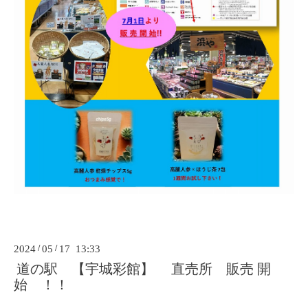
2024
/
05
/
17 13:33
道の駅 【宇城彩館】 直売所 販売 開
始 ！！