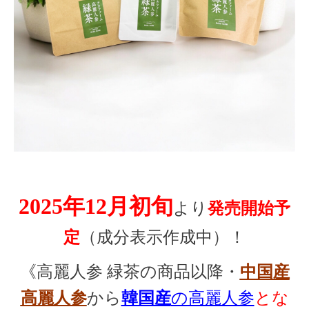
2025年12月初旬
より
発売開始予
定
（成分表示作成中）！
《高麗人参 緑茶の商品以降・
中国産
高麗人参
から
韓国産
の高麗人参
とな