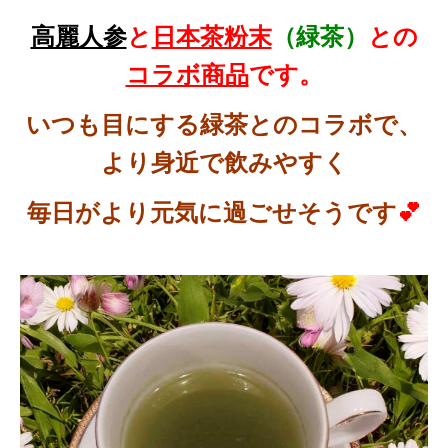
高麗人参
と
日本茶粉末
（緑茶）
との
コラボ商品
です。
いつも目にする緑茶とのコラボで、
より身近で飲みやすく
毎日がより元気に過ごせそうです
💕