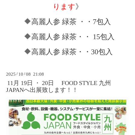
ります
》
🔶高麗人参 緑茶 ・・7包入
🔶高麗人参 緑茶・・ 15包入
🔶高麗人参 緑茶・・30包入
2025
/
10
/
08 21:08
11月 19日 ・ 20日 FOOD STYLE 九州
JAPANへ出展致します！！