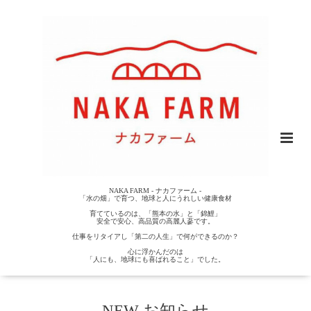
NAKA FARM - ナカファーム -
「水の畑」で育つ、地球と人にうれしい健康食材
育てているのは、「熊本の水」と「錦鯉」
安全で安心、高品質の高麗人蔘です。
仕事をリタイアし「第二の人生」で何ができるのか？
心に浮かんだのは
「人にも、地球にも喜ばれること」でした。
NEW お知らせ