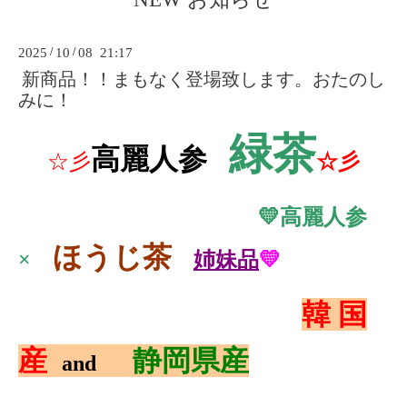
2025
/
10
/
08 21:17
新商品！！まもなく登場致します。おたのし
みに！
緑茶
高麗人参
☆彡
☆彡
💛高麗人参
ほうじ茶
×
姉妹品
💛
韓 国
産
静岡県産
and