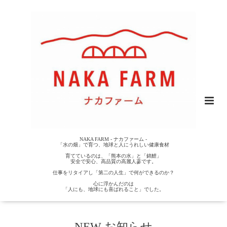
NAKA FARM - ナカファーム -
「水の畑」で育つ、地球と人にうれしい健康食材
育てているのは、「熊本の水」と「錦鯉」
安全で安心、高品質の高麗人蔘です。
仕事をリタイアし「第二の人生」で何ができるのか？
心に浮かんだのは
「人にも、地球にも喜ばれること」でした。
NEW お知らせ