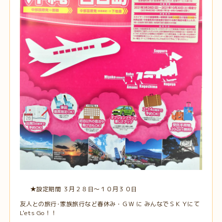
★設定期間 ３月２８日～１０月３０日
友人との旅行･家族旅行など春休み・ＧＷ に みんなでＳＫＹにて
L'ets Go！！