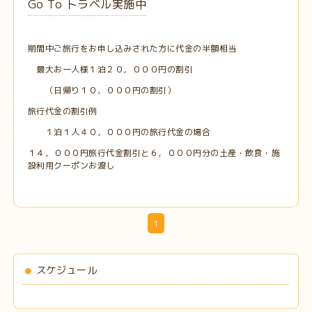
Go To トラベル実施中
期間中ご旅行をお申し込みされた方に代金の半額相当
最大お一人様１泊２０，０００円の割引
（日帰り１０，０００円の割引）
旅行代金の割引例
１泊１人４０，０００円の旅行代金の場合
１４，０００円旅行代金割引と６，０００円分の土産・飲食・施
設利用クーポンお渡し
1
スケジュール