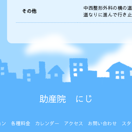
中西整形外科の横の道
その他
道なりに進んで行き止
助産院 にじ
ョン
各種料金
カレンダー
アクセス
お問い合わせ
スタ