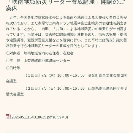
「峡南地域防災リーダー養成講座」開講のご
案内
近年、全国各地で線状降水帯による豪雨や地震による大規模な自然災害が
相次いでおり、また本県では南海トラフ地震や富士山噴火の切迫性も懸念さ
れていることから、「自助」「共助」による地域防災力の重要性が一層高ま
っています。当講座は、災害時に関係機関と連携を図り、情報の収集・提供
や避難誘導、避難所運営支援などを適切に行い、また平時には防災知識の普
及啓発を行う地域防災リーダーの養成を目的としています。
〇対象者 峡南地域管内の在住者、在勤者
〇主 催 山梨県峡南地域県民センター
〇日時等
【１回目】7/2（木）10：00～16：50 身延町総合文化会館 2階
会議室
【２回目】7/5（日）10：00～16：50 山梨県南巨摩合同庁舎 3
階大会議室
20260511154318615.pdf
(0.59MB)