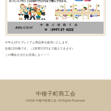
今年も10％プレミアム商品券を販売いたします。
先着1200冊です。（1世帯5万円まで購入できます）
この機会をぜひお見逃しなく！！
中種子町商工会
©2026
中種子町商工会
. All Rights Reserved.