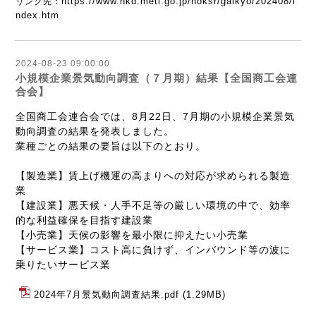
https://www.hkd.meti.go.jp/hoksr/gaikyo/202408/i
リンク先：
ndex.htm
2024-08-23 09:00:00
小規模企業景気動向調査（７月期）結果【全国商工会連
合会】
全国商工会連合会では、8月22日、7月期の小規模企業景気
動向調査の結果を発表しました。
業種ごとの結果の要旨は以下のとおり。
【製造業】賃上げ機運の高まりへの対応が求められる製造
業
【建設業】悪天候・人手不足等の厳しい環境の中で、効率
的な利益確保を目指す建設業
【小売業】天候の影響を最小限に抑えたい小売業
【サービス業】コスト高に負けず、インバウンド等の波に
乗りたいサービス業
2024年7月景気動向調査結果.pdf
(1.29MB)