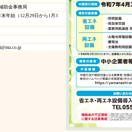
補助金事務局
年末年始（
12
月
29
日から
1
月
3
@nta.co.jp