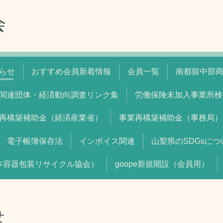
会
らせ
おすすめ会員新着情報
会員一覧
南都留中部
関連団体・経済動向調査リンク集
労働保険未加入事業所検
再構築補助金（経済産業省）
事業再構築補助金（事務局）
電子帳簿保存法
インボイス関連
山梨県のSDGsにつ
本容器包装リサイクル協会）
goope新規開設（会員用）
せ