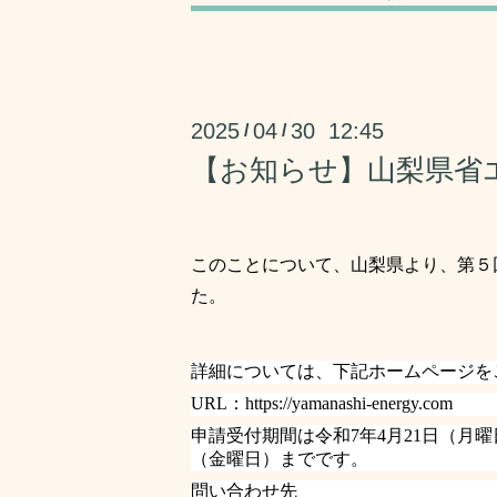
2025
04
30 12:45
/
/
【お知らせ】山梨県省
このことについて、山梨県より、第５
た。
詳細については、下記ホームページを
URL
：
https://yamanashi-energy.com
申請受付期間は令和
7
年
4
月
21
日（月曜
（金曜日）までです。
問い合わせ先