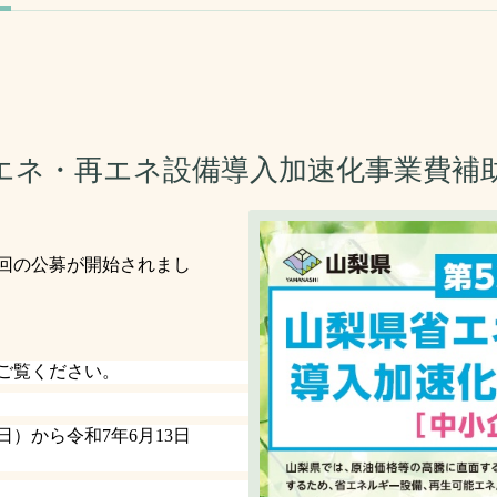
エネ・再エネ設備導入加速化事業費補
回の公募が開始されまし
ご覧ください。
日）から令和
7
年
6
月
13
日