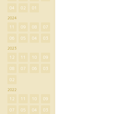
04
02
01
2024
11
09
08
07
06
05
04
03
2023
12
11
10
09
08
07
06
03
02
2022
12
11
10
09
07
05
04
03