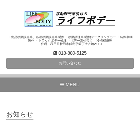
・食品移動販売車、各種移動販売車製作 ・移動調理車製作(ケータリングカー ・特殊車輌
製作 ・トラックボデー修理 ・ボデー乗せ替え ・冷凍機修理
住所 秋田県秋田市飯島字穀丁大谷地211-1
018-880-5125
お問い合わせ
MENU
お知らせ