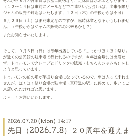
それから８月の営業日はお盆に関係なく、定休日は水木金となります。
（１２〜１４日は事前にメールなどでご連絡いただければ、出来る限り
ジャムの販売の対応はいたします。１３日（木）の午後からは不可）
８月２９日（土）はまだ未定なのですが、臨時休業となるかもしれませ
ん。（午後からはジャムの販売のみ出来るかも？）
またお知らせいたします。
そして、９月６日（日）は毎年出店している『まっかりほくほく祭り』
が近くの公民館の駐車場で行われるのですが、今年は会場には出店せ
ず、トゥルモンでクレープとドリンクの販売（もちろんジャムも）をし
ようと思っています。
トゥルモンの前の畑が芋掘り会場になっているので、車は入って来れま
せんが、ほくほく祭り会場の駐車場（真狩道の駅）に停めて、歩いてご
来店いただければと思います。
よろしくお願いいたします。
2026.07.20 (Mon) 14:17
先日（2026.7.8）２０周年を迎えま