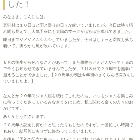
した！
みなさま、こんにちは。
真狩村は１０日ほど雨と曇りの日々が続いていましたが、今日は時々晴
れ間も見えて、天気予報にも太陽のマークがぼちぼち現れてきました。
昨日までジメジメムシムシしていましたが、今日はちょっと湿度も落ち
着いて、爽やかな風が吹いています。
６月の後半から色々なことがあって、また果物もどんどんやってくるの
で全くお知らせできていませんでしたが、７月８日で２０周年を無事に
迎えることができました。(２０周年の朝は今年初のさくらんぼ摘みをし
ていましたよ。)
なんとか２０年間ジャム屋を続けてこれたのも、いつもジャムを楽しみ
に待ってくださっているみなさまをはじめ、私に関わる全ての方々のお
かげです。
ありがとうございます。
２０周年の記念に何か！と思ったりもしたのですが、一番忙しい時期で
もあり、結局何にもせずに終わってしまいました。
今後も『周年の記念に何か！』ということは無いかもしれませんが、毎