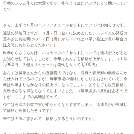
早朝のジャム作りは大変ですが、昨年よりはだいぶ涼しくて助かってい
ます。
さて、まずは８月のコンフィチュールセットについてのお知らせです。
通販の開始日ですが、８月７日（金）に決めました。（ジャムの発送は
基本的にお盆明けの１７日（月）から（それより早い発送が良い場合は
注文時にお知らせください））
昨年からさくらんぼ、ハスカップの２セットについては価格が上がると
お知らせしておりましたが、今年はあんずも価格が上がります。（１個
1,000円、３個入りのセットは箱代も入って3,100円）
あんずは農家さんからの直接購入ではなく、長野の青果卸の業者さんか
ら仕入れているのですが、毎年市場の価格にかなり左右されていて、今
年は昨年よりもかなりの値上げになってしまい、どうしても販売価格に
反映せざるを得なくなってしまいました。（毎年多少の変動はあるので
すが、ここまでの高騰は初めて。
今年は高温の影響で実が柔らかくなりすぎてしまい、流通量がが激減し
て価格が高騰したそうです）
来年は天気に恵まれて、価格も戻ると良いのですが。