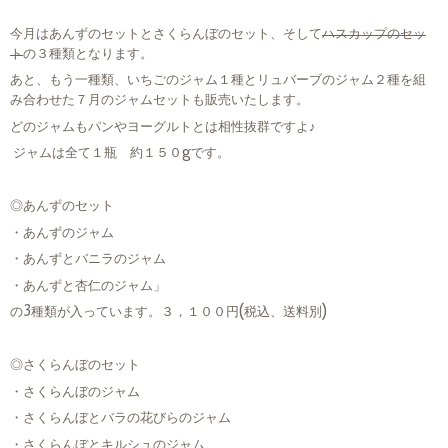
今月はあんずのセットとさくらんぼのセット、そして
ハスカップのセッ
ト
の３種類となります。
あと、もう一種類、いちごのジャム１種とリュバーブのジャム２種を組
み合わせた７月のジャムセットも販売いたします。
どのジャムもパンやヨーグルトとは相性抜群ですよ♪
ジャムは全て１瓶 約１５０gです。
◎あんずのセット
・あんずのジャム
・あんずとバニラのジャム
・あんずと杏仁のジャム」
の3種類が入っています。３，１００円(税込、送料別)
◎さくらんぼのセット
・さくらんぼのジャム
・さくらんぼとバラの花びらのジャム
・さくらんぼとキルシュのジャム