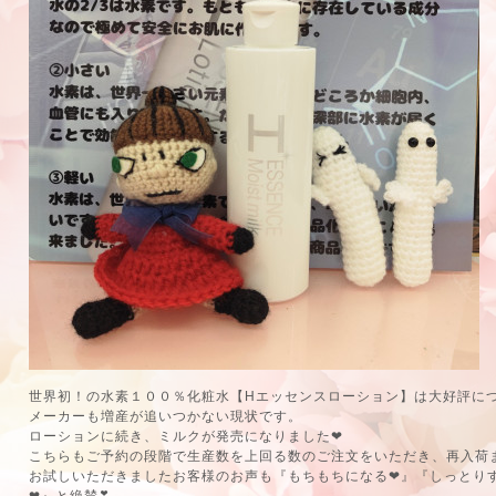
世界初！の水素１００％化粧水【Hエッセンスローション】は大好評に
メーカーも増産が追いつかない現状です。
ローションに続き、ミルクが発売になりました❤
こちらもご予約の段階で生産数を上回る数のご注文をいただき、再入荷
お試しいただきましたお客様のお声も『もちもちになる❤』『しっとり