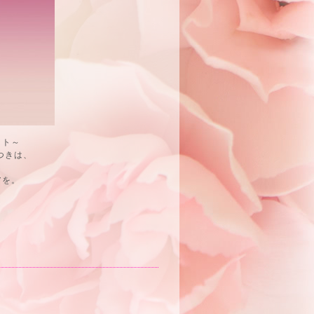
ット～
つきは、
アを。