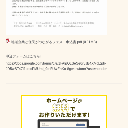
地域企業と住民がつながるフェス 申込書.pdf
(0.11MB)
申込フォームはこちら↓
https://docs.google.com/forms/d/e/1FAIpQLSeSe6r5JB4XMGZph-
JD5wST47i1cetcPMUmI_9mFUwEnKo-8g/viewform?usp=header