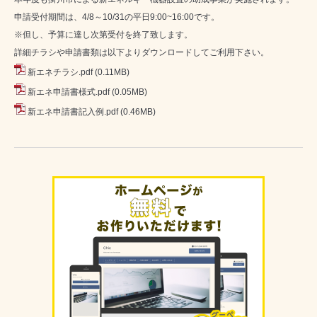
申請受付期間は、4/8～10/31の平日9:00~16:00です。
※但し、予算に達し次第受付を終了致します。
詳細チラシや申請書類は以下よりダウンロードしてご利用下さい。
新エネチラシ.pdf
(0.11MB)
新エネ申請書様式.pdf
(0.05MB)
新エネ申請書記入例.pdf
(0.46MB)