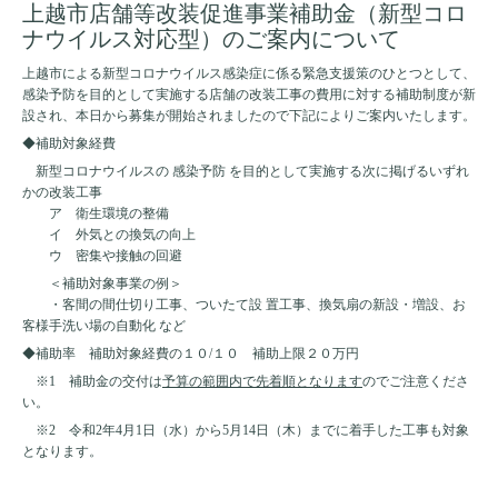
上越市店舗等改装促進事業補助金（新型コロ
ナウイルス対応型）のご案内について
上越市による新型コロナウイルス感染症に係る緊急支援策のひとつとして、
感染予防を目的として実施する店舗の改装工事の費用に対する補助制度が新
設され、本日から募集が開始されましたので下記によりご案内いたします。
◆補助対象経費
新型コロナウイルスの 感染予防 を目的として実施する次に掲げるいずれ
かの改装工事
ア 衛生環境の整備
イ 外気との換気の向上
ウ 密集や接触の回避
＜補助対象事業の例＞
・客間の間仕切り工事、ついたて設 置工事、換気扇の新設・増設、お
客様手洗い場の自動化 など
◆補助率 補助対象経費の１０/１０ 補助上限２０万円
※1 補助金の交付は
予算の範囲内で先着順となります
のでご注意くださ
い。
※2 令和2年4月1日（水）から5月14日（木）までに着手した工事も対象
となります。