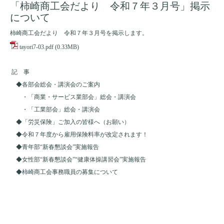
「柿崎商工会だより 令和７年３月号」掲示
について
柿崎商工会だより 令和７年３月号を掲示します。
tayori7-03.pdf
(0.33MB)
記 事
◆各部会総会・講演会のご案内
・「商業・サービス業部会」総会・講演会
・「工業部会」総会・講演会
◆「労災保険」ご加入の皆様へ（お願い）
◆令和７年度から雇用保険料率が改定されます！
◆青年部“新春懇談会”実施報告
◆女性部“新春懇談会”“健康体操講習会”実施報告
◆柿崎商工会事務職員の募集について