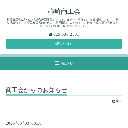
柿崎商工会
柿崎商工会は地域の「総合経済団体」として、また中小企業の「支援機関」として、豊か
な地域づくりと商工業振興のために、意見活動、まちづくり、社会一般の福祉増進など、
さまざまな事業に取り組んでいます。
025-536-2531
お問い合わせ
MENU
商工会からのお知らせ
RSS
2025
/
03
/
03 08:30