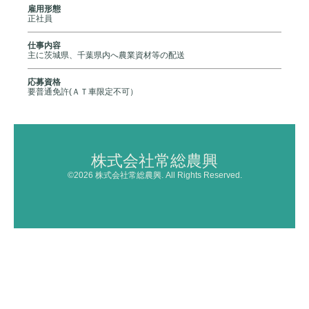
雇用形態
正社員
仕事内容
主に茨城県、千葉県内へ農業資材等の配送
応募資格
要普通免許(ＡＴ車限定不可）
株式会社常総農興
©2026
株式会社常総農興
. All Rights Reserved.