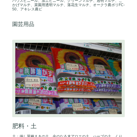
ハウスビニール、加工ビニール、グリーンマルチ、透明マルチ、こ
かげマルチ、菜園用透明マルチ、落花生マルチ、オークラ農ポリFC-
50、アキレス農ビ
園芸用品
肥料・土
土：挿し芽種まきの土、金のなる木アロエの土、ハーブの土、くり