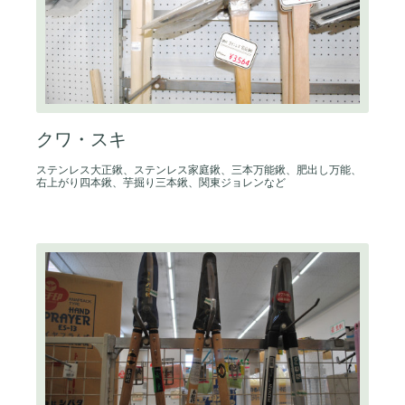
クワ・スキ
ステンレス大正鍬、ステンレス家庭鍬、三本万能鍬、肥出し万能、
右上がり四本鍬、芋掘り三本鍬、関東ジョレンなど