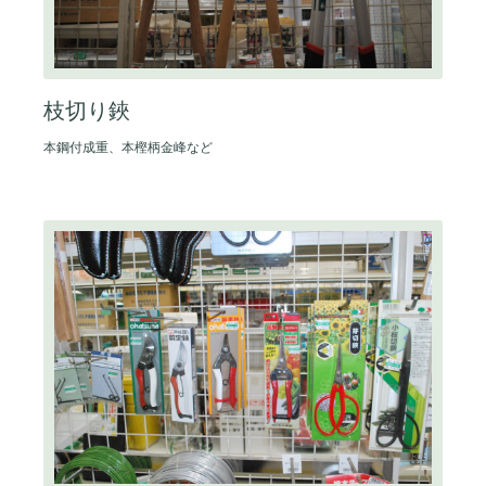
枝切り鋏
本鋼付成重、本樫柄金峰など