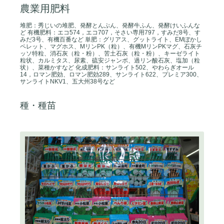
農業用肥料
堆肥：秀じいの堆肥、発酵とんぷん、発酵牛ふん、発酵けいふんな
ど 有機肥料：エコ574，エコ707，そさい専用797，すみだ8号、す
みだ3号、有機百番など 単肥：グリアス、グットライト、EMぼかし
ペレット、マグホス、MリンPK（粒）、有機MリンPKマグ、石灰チ
ッソ特粒、消石灰（粒・粉）、苦土石灰（粒・粉）、キーゼライト
粒状、カルミタス、尿素、硫安ジャンボ、過リン酸石灰、塩加（粒
状）、菜種かすなど 化成肥料：サンライト502、やわらぎオール
14，ロマン肥効、ロマン肥効289、サンライト622、プレミア300、
サンライトNKV1、五大州38号など
種・種苗