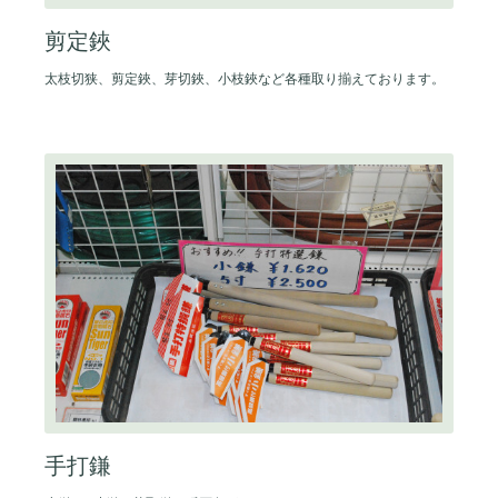
剪定鋏
太枝切狭、剪定鋏、芽切鋏、小枝鋏など各種取り揃えております。
手打鎌