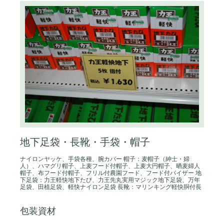
地下足袋・長靴・手袋・帽子
ナイロンヤッケ、手袋各種、腕カバー 帽子：麦帽子（紳士・婦
人）、ハマグリ帽子、上麦フード付帽子、上麦大円帽子、晒麦婦人
帽子、布フード付帽子、フリル付農園フード、フード付バイザー 地
下足袋：力王軽快地下たび、力王先丸実用マジック地下足袋、万年
足袋、田植足袋、軽快ナイロン足袋 長靴：マリンキング軽快胴付長
包装資材