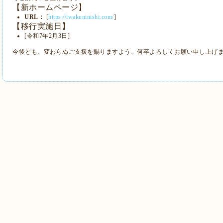
【新ホームページ】
URL：
[
https://iwakuninishi.com/
]
【移行実施日】
[令和7年2月3日]
今後とも、変わらぬご支援を賜りますよう、何卒よろしくお願い申し上げ