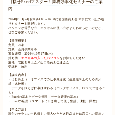
目指せExcelマスター！業務効率化セミナーのご案
内
2024年10月24日(木)14:00～16:00に岩国西商工会 本所にて下記の通
りセミナーを開催します。
パソコンが苦手な方、エクセルの使い方がよくわからない方など、
ぜひご参加ください。
【開催概要】
定員 20名
対象 会員事業者等
募集締切 2024年10月17日(木)
持ち物
エクセルの入ったパソコン
をお持ちください
主催 岩国西商工会／山口県商工会連合会
受講料 無料
【講座内容】
・はじめよう！オフィスでの仕事最適化（生産性向上のための分
析・比較術）
・データを扱えば仕事は変わる（バックオフィス、Excelでできるこ
と）
・Excelの基本とデータ管理（データ管理の基本）
・Excelの応用（スマートに引き出して使う集計、比較、関数）
【申込方法】
添付のチラシの申込欄をご記入いただきFAXまたは窓口へご提出い