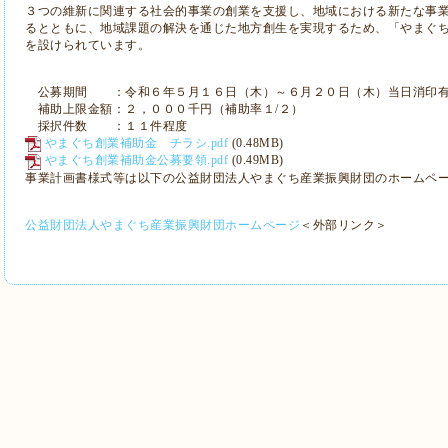
３つの維新に関連する社会的事業の創業を支援し、地域における新たな事
るとともに、地域課題の解決を通じた地方創生を実現するため、「やまぐ
を設けられています。
公募期間 ：令和６年５月１６日（木）～６月２０日（木）当日消印
補助上限金額：２，０００千円（補助率１
/
２）
採択件数 ：１１件程度
やまぐち創業補助金 チラシ.pdf
(0.48MB)
やまぐち創業補助金公募要領.pdf
(0.49MB)
事業計画書様式等は以下の公益財団法人やまぐち産業振興財団のホームペ
公益財団法人やまぐち産業振興財団ホームページ
＜外部リンク＞