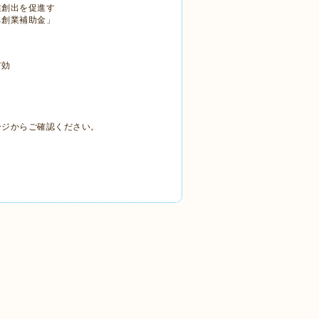
業創出を促進す
ち創業補助金」
有効
ージからご確認ください。