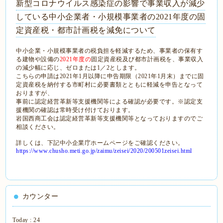
新型コロナウイルス感染症の影響で事業収入が減少
している中小企業者・小規模事業者の2021年度の固
定資産税・都市計画税を減免について
中小企業・小規模事業者の税負担を軽減するため、事業者の保有す
る建物や設備の
2021年度の
固定資産税及び都市計画税を、事業収入
の減少幅に応じ、ゼロまたは1／2とします。
こちらの申請は2021年1月以降に申告期限（2021年1月末）までに固
定資産税を納付する市町村に必要書類とともに軽減を申告となって
おりますが、
事前に認定経営革新等支援機関等による確認が必要です。※認定支
援機関の確認は常時受け付けております。
岩国西商工会は認定経営革新等支援機関等となっておりますのでご
相談ください。
詳しくは、下記中小企業庁ホームページをご確認ください。
https://www.chusho.meti.go.jp/zaimu/zeisei/2020/200501zeisei.html
カウンター
Today :
24