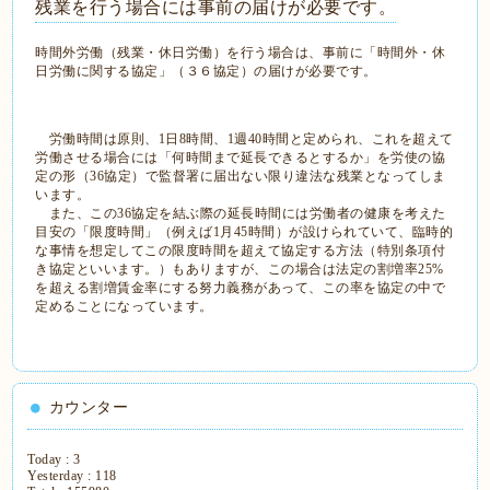
残業を行う場合には事前の届けが必要です。
時間外労働（残業・休日労働）を行う場合は、事前に「時間外・休
日労働に関する協定」（３６協定）の届けが必要です。
労働時間は原則、1日8時間、1週40時間と定められ、これを超えて
労働させる場合には「何時間まで延長できるとするか」を労使の協
定の形（36協定）で監督署に届出ない限り違法な残業となってしま
います。
また、この36協定を結ぶ際の延長時間には労働者の健康を考えた
目安の「限度時間」（例えば1月45時間）が設けられていて、臨時的
な事情を想定してこの限度時間を超えて協定する方法（特別条項付
き協定といいます。）もありますが、この場合は法定の割増率25%
を超える割増賃金率にする努力義務があって、この率を協定の中で
定めることになっています。
カウンター
Today :
3
Yesterday :
118