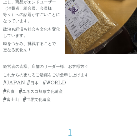
上し、商品がエンドユーザー
（消費者、組合員、会員様
等々）への話題がすごいことに
なっています。
政治も経済も社会も文化も変化
しています。
時をつかみ、挑戦することで、
更なる変化を！
経営者の皆様、店舗のリーダー様、お客様方々
これからの更なるご活躍をご祈念申し上げます
#JAPAN #日本 #WORLD
#和食 #ユネスコ無形文化遺産
#富士山 #世界文化遺産
1