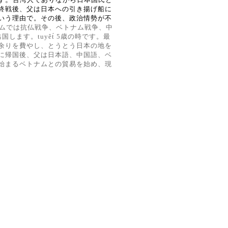
終戦後、父は日本への引き揚げ船に
いう理由で。その後、政治
情勢が不
ムでは抗仏戦争、ベトナム戦争、中
出国します。
tuyêt́
5
歳の時です。最
余りを費やし、とうとう日本の地を
に帰国後、父は日本語、中国語、ベ
始まるベトナムとの貿易を始め、現