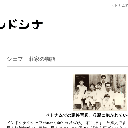
ベトナム
シェフ 荘家の物語
ベトナムでの家族写真。母親に抱かれて
インドシナのシェフ
chuang
ánh tuyêt́
の父、荘百泮は、台湾人です
日本統治時代で、当時、日本はアジアの国々に領土を広げていきま