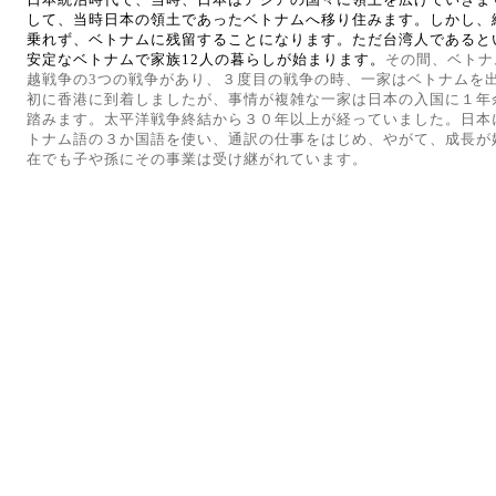
して、当時日本の領土であったベトナムへ移り住みます。しかし、
乗れず、ベトナムに残留することになります。ただ台湾人であると
安定なベトナム
で家族
12
人の暮らしが始まります。
その間、ベトナ
越戦争の
3
つの
戦争があり、３度目の戦争の時、一家はベトナムを
初に香港に到着しましたが、事情が複雑な一家は日本の入国に１年
踏みます。太平洋戦争終結から３０年以上が経っていました。日本
トナム語の３か国語を使い、通訳の仕事をはじめ、やがて、成長が
在でも子や孫にその事業は受け継がれています。