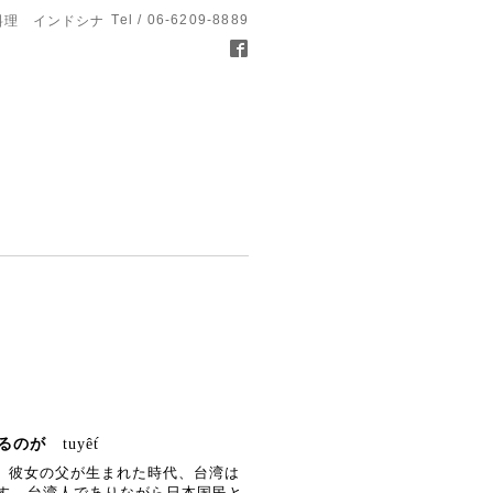
Tel / 06-6209-8889
料理 インドシナ
いるのが
tuyêt́
。彼女の父が生まれた時代、台湾は
す
。
台湾人でありながら日本国民と