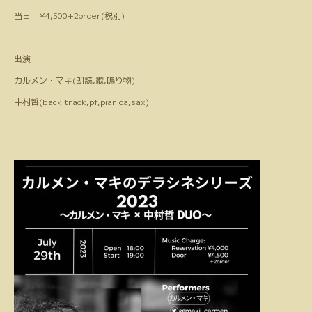
当日 ¥4,500+2order(税別)
出演
カルメン・マキ(朗読,歌,鳴り物)
中村哲(back track,pf,pianica,sax)