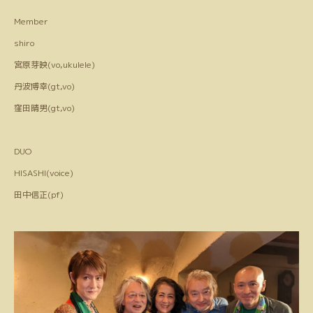
Member
shiro
宮原芽映(vo,ukulele)
丹波博幸(gt,vo)
窪田晴男(gt,vo)
DUO
HISASHI(voice)
田中信正(pf)