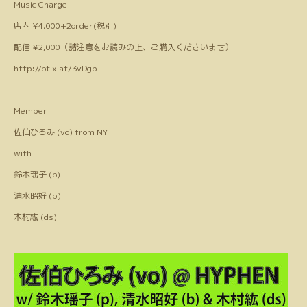
Music Charge
店内 ¥4,000+2order(税別)
配信 ¥2,000（諸注意をお読みの上、ご購入くださいませ）
http://ptix.at/3vDgbT
Member
佐伯ひろみ (vo) from NY
with
鈴木瑶子 (p)
清水昭好 (b)
木村紘 (ds)