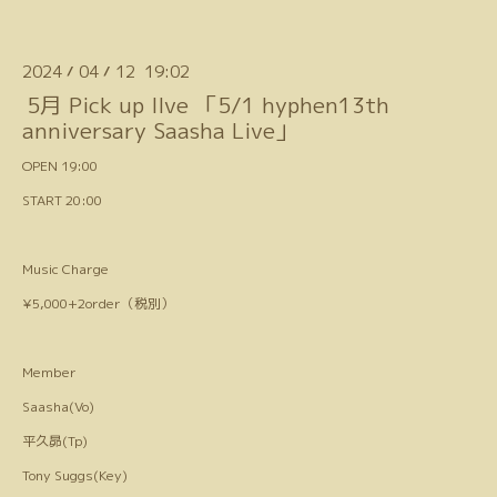
2024
04
12 19:02
/
/
5月 Pick up lIve 「5/1 hyphen13th
anniversary Saasha Live」
OPEN 19:00
START 20:00
Music Charge
¥5,000+2order（税別）
Member
Saasha(Vo)
平久昴(Tp)
Tony Suggs(Key)