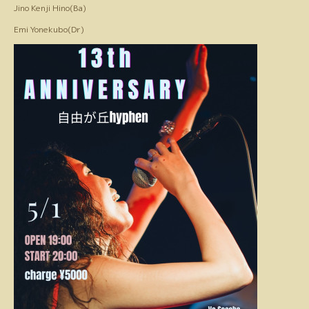
Jino Kenji Hino(Ba)
Emi Yonekubo(Dr)