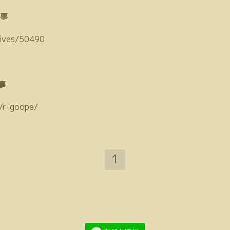
事
hives/50490
事
/r-goope/
1