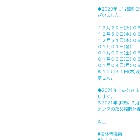
◆2020年も当館を
ざいました。
１２月２９日(火) 
１２月３０日(水) 
１２月３１日(木) 
０１月０１日(金
０１月０２日(土) 
０１月０３日(日) 
０１月０４日(月) 
※１２月３１日(木)
ません。
◆2021年もみなさ
します。
※2021年は次回７
ナンスのため臨時休
以上
#法林寺温泉