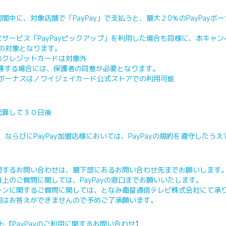
中に、対象店舗で「PayPay」で支払うと、最大２0％のPayPayボ
サービス「PayPayピックアップ」を利用した場合も同様に、本キャ
与の対象となります。
のクレジットカードは対象外
応募する場合には、保護者の同意が必要となります。
ayボーナスは／ワイジェイカード公式ストアでの利用可能
可
算して３０日後
様、ならびにPayPay加盟店様においては、PayPayの規約を遵守したう
するお問い合わせは、最下部にあるお問い合わせ先までお願いします
上のご質問に関しては、PayPayの窓口までお願いいたします。
ンに関するご質問に関しては、となみ衛星通信テレビ株式会社にて承
細はお答えができませんので予めご了承願います。
ート【PayPayのご利用に関するお問い合わせ】