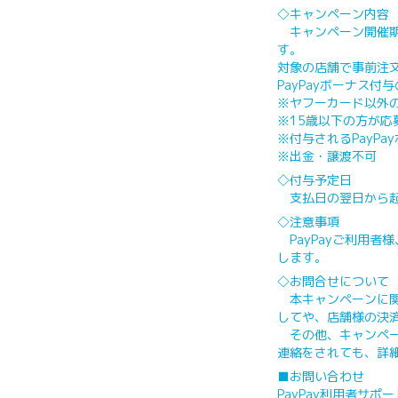
◇キャンペーン内容
キャンペーン開催期間
す。
対象の店舗で事前注文
PayPayボーナス付
※ヤフーカード以外
※15歳以下の方が
※付与されるPayP
※出金・譲渡不
◇付与予定日
支払日の翌日から起
◇注意事項
PayPayご利用者
します。
◇お問合せについて
本キャンペーンに関
してや、店舗様の決済
その他、キャンペー
連絡をされても、詳
■お問い合わせ
PayPay利用者サポ