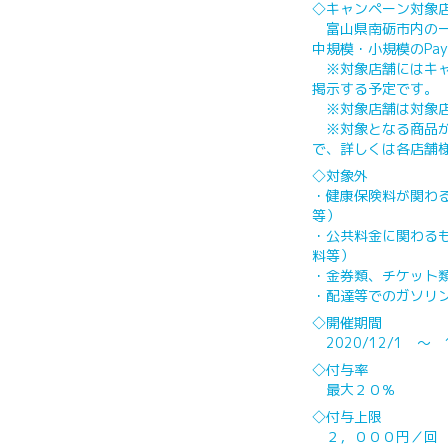
◇キャンペーン対象
富山県南砺市内の一
中規模・小規模のPay
※対象店舗にはキャ
掲示する予定です。
※対象店舗は対象店
※対象となる商品が
で、詳しくは各店舗
◇対象外
・健康保険料が関わ
等）
・公共料金に関わる
料等）
・金券類、チケット
・配達等でのガソリン
◇開催期間
2020/12/1 ～ 1
◇付与率
最大２０％
◇付与上限
２，０００円／回 