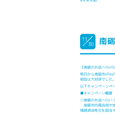
#年末年始
11
南砺
30
【南砺のお店へGo!G
明日から南砺市×Pay
前回は大好評でした
以下キャンペーンペ
■キャンペーン概要
◇南砺のお店へGo！
南砺市内商店街や地
域経済活性化を図る