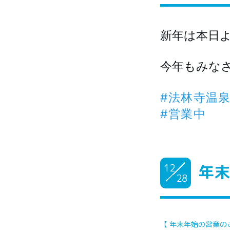
新年は本日
今年もみな
#法林寺温
#営業中
12
年
28
【 年末年始の営業の