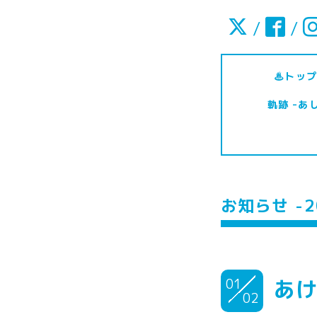
/
/
♨トップ
軌跡 -あ
お知らせ -2
01
あ
02