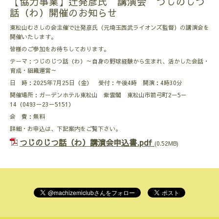
【協力事業】辻発彦氏 講演会 つじのじつ
話（わ）開催のお知らせ
東松山むさしの会主催で辻発彦氏（元埼玉西武ライオンズ監督）の講演会を
開催いたします。
皆様のご参加をお待ちしております。
テーマ：つじのじつ話（わ）～自身の野球経験から生まれ、活かした会話・
育成・組織運営～
日 時：2025年7月25日（金） 受付：午後4時 開演：4時30分
開催場所：ガーデンホテル東松山 紫雲閣 東松山市箭弓町2－5－
14（0493－23－5151）
会 費：無料
詳細・お申込は、下記案内をご覧下さい。
つじのじつ話（わ）講演会申込書.pdf
(0.52MB)