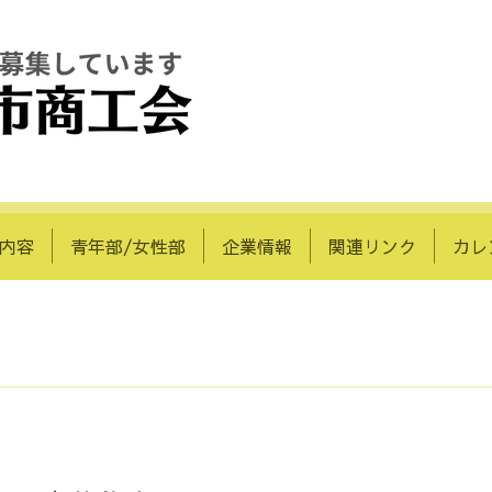
内容
青年部/女性部
企業情報
関連リンク
カレ