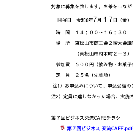
対象に募集を致します。お茶をしなが
7
１7
開催日 令和8年
月
日
（金）
時 間 １４：００～１６：３０
場 所 東松山市商工会２階大会議
（東松山市材木町２－３）
参加費 ５００円（飲み物・お菓子
定 員 ２５名（先着順）
注1）お申込みについて、申込受信の
注2）定員に達しなかった場合、実施
第７回ビジネス交流CAFEチラシ
第７回ビジネス 交流CAFE.pdf