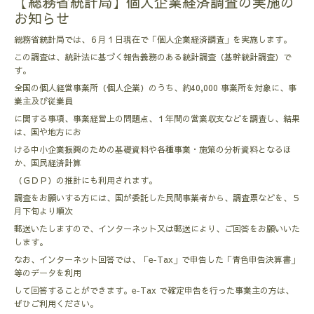
【総務省統計局】個人企業経済調査の実施の
お知らせ
総務省統計局では、６月１日現在で「個人企業経済調査」を実施します。
この調査は、統計法に基づく報告義務のある統計調査（基幹統計調査）で
す。
全国の個人経営事業所（個人企業）のうち、約40,000 事業所を対象に、事
業主及び従業員
に関する事項、事業経営上の問題点、１年間の営業収支などを調査し、結果
は、国や地方にお
ける中小企業振興のための基礎資料や各種事業・施策の分析資料となるほ
か、国民経済計算
（ＧＤＰ）の推計にも利用されます。
調査をお願いする方には、国が委託した民間事業者から、調査票などを、５
月下旬より順次
郵送いたしますので、インターネット又は郵送により、ご回答をお願いいた
します。
なお、インターネット回答では、「e-Tax」で申告した「青色申告決算書」
等のデータを利用
して回答することができます。e-Tax で確定申告を行った事業主の方は、
ぜひご利用ください。