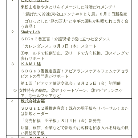
東松山名物やきとりをイメージした味噌だれメンチ！
「
(
揚げたて冷凍
)
東松山メンチやきとり風」８月３日新発売
ゴロっとした“豚の頭肉”とネギの風味が味噌だれに良く合
う逸品！
２
Shalty Lab
Ｓ
DG
ｓ３番宣言！介護現場で役に立つ社交ダンス
「カレンダンス」８月３日（木）スタート
①ホールドで転倒防止、②リードで方向転換、③スイングで
歩行サポート
３
ＫＡＭＩ結
ＳＤＧｓ３番推進宣言！アピアランスケア＆フェムケアセラ
ピストの専門家がサポート
第１回「ピアケア健活交流会」８月２５日（金）初開催
①
女性特有の病気、②デリケートゾーン、③アピアランスケ
ア、④セルフケアなど
４
株式会社吉福
ＳＤＧｓ１２番推進宣言！既存の羽子板をリバーサル！また
は新規オーダー
「商売招福 羽子板」８月４日（金）新発売
店舗、旅館、企業などで新規のお客様を招き入れる縁起の良
い押絵羽子板