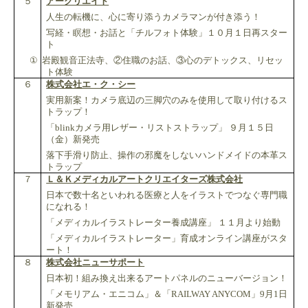
５
アークリエイト
人生の転機に、心に寄り添うカメラマンが付き添う！
写経・瞑想・お話と「チルフォト体験」１０月１日再スター
ト
①
岩殿観音正法寺、②住職のお話、③心のデトックス、リセッ
ト体験
６
株式会社エ・ク・シー
実用新案！カメラ底辺の三脚穴のみを使用して取り付けるス
トラップ！
「
blink
カメラ用レザー・リストストラップ」 ９月１５日
（金）新発売
落下手滑り防止、操作の邪魔をしないハンドメイドの本革ス
トラップ
７
Ｌ＆Ｋメディカルアートクリエイターズ株式会社
日本で数十名といわれる医療と人をイラストでつなぐ専門職
になれる！
「メディカルイラストレーター養成講座」 １１月より始動
「メディカルイラストレーター」育成オンライン講座がスタ
ート！
８
株式会社ニューサポート
日本初！組み換え出来るアートパネルのニューバージョン！
「メモリアム・エニコム」＆「
RAILWAY ANYCOM
」
9
月
1
日
新発売