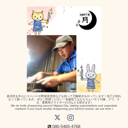
新潟市を中心にスーパーや野菜直売所などを回って刃物研ぎをやっています！包丁が切れ
なくて困っている方、ぜひご利用ください！各種包丁はもちろんハサミや鎌、クワ、ナ
タ、業務用スライサーの刃なども研ぎます♪
We do knife sharpening around Niigata City, visiting supermarkets and vegetable
markets! If you have trouble sharpening your kitchen knives, we are here t
080-5465-4768