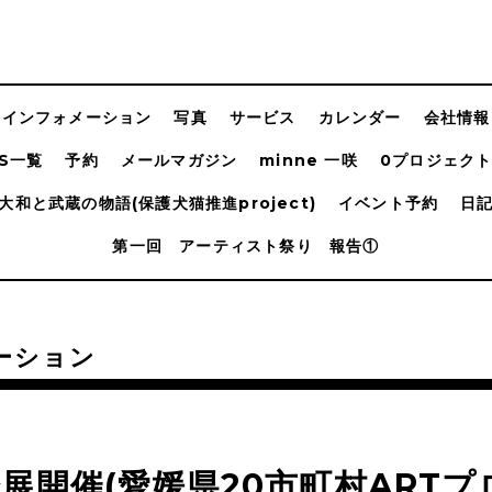
インフォメーション
写真
サービス
カレンダー
会社情報
NS一覧
予約
メールマガジン
minne 一咲
0プロジェクト
大和と武蔵の物語(保護犬猫推進project)
イベント予約
日
第一回 アーティスト祭り 報告①
ーション
展開催(愛媛県20市町村ART