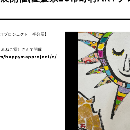
RTプロジェクト 半分展】
うみねこ堂》さんで開催
om/happymapproject/n/
b