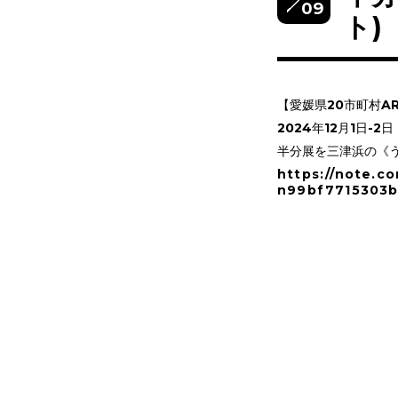
09
ト)
【愛媛県20市町村A
2024年12月1日-2日
半分展を三津浜の《
https://note.c
n99bf7715303