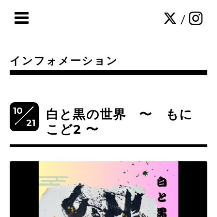
/
インフォメーション
10
白と黒の世界 〜 もに
21
こど2 〜