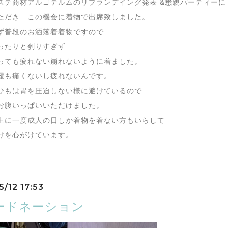
ステ商材アルゴテルムのリブランデイング発表 &懇親パーティーに
ただき この機会に着物で出席致しました。
ず普段のお洒落着着物ですので
ったりと刳りすぎず
っても疲れない崩れないように着ました。
履も痛くないし疲れないんです。
ひもは胃を圧迫しない様に避けているので
お腹いっぱいいただけました。
生に一度成人の日しか着物を着ない方もいらして
けを心がけています。
5/12 17:53
ードネーション