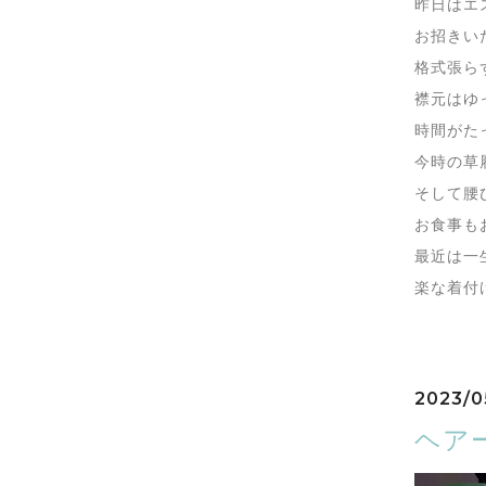
昨日はエ
お招きい
格式張ら
襟元はゆ
時間がた
今時の草
そして腰
お食事も
最近は一
楽な着付
2023/0
ヘア