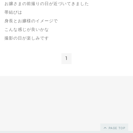
お嬢さまの前撮りの日が近づいてきました
帯結びは
身長とお嬢様のイメージで
こんな感じが良いかな
撮影の日が楽しみです
1
PAGE TOP