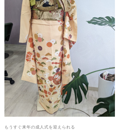
もうすぐ来年の成人式を迎えられる