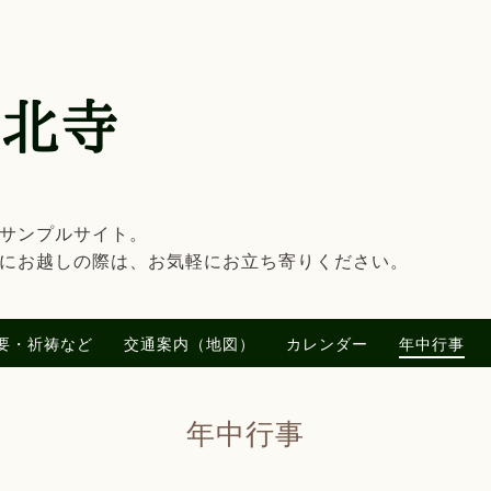
のサンプルサイト。
にお越しの際は、お気軽にお立ち寄りください。
要・祈祷など
交通案内（地図）
カレンダー
年中行事
年中行事