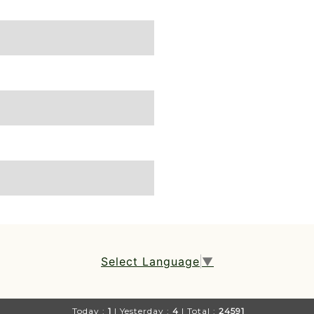
Select Language
▼
Today :
1
| Yesterday :
4
| Total :
24591