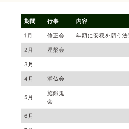
期間
行事
内容
1月
修正会
年頭に安穏を願う法
2月
涅槃会
3月
4月
灌仏会
施餓鬼
5月
会
6月