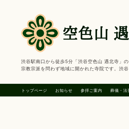
渋谷駅南口から徒歩5分「渋谷空色山 遇北寺」
宗教宗派を問わず地域に開かれた寺院です。渋谷
トップページ
お知らせ
参拝ご案内
葬儀・法