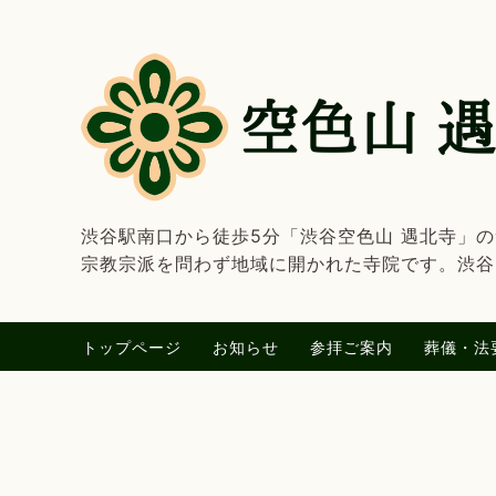
渋谷駅南口から徒歩5分「渋谷空色山 遇北寺」
宗教宗派を問わず地域に開かれた寺院です。渋谷
トップページ
お知らせ
参拝ご案内
葬儀・法