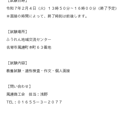
【試験日時】
令和７年２月４日（火）１３時５０分～１６時００分（終了予定）
※面接の時間によって、終了時刻は前後します。
【試験場所】
ふうれん地域交流センター
名寄市風連町本町６３番地
【試験内容】
教養試験・適性検査・作文・個人面接
【問い合わせ】
風連商工会 担当：浅野
TEL：０１６５５－３－２０７７