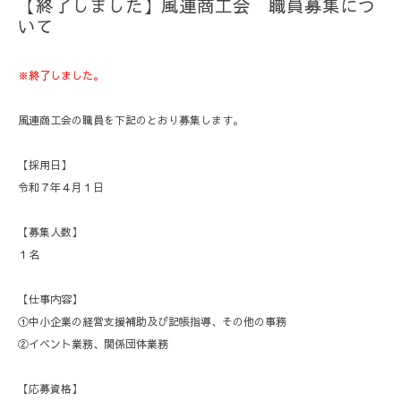
【終了しました】風連商工会 職員募集につ
いて
※終了しました。
風連商工会の職員を下記のとおり募集します。
【採用日】
令和７年４月１日
【募集人数】
１名
【仕事内容】
①中小企業の経営支援補助及び記帳指導、その他の事務
②イベント業務、関係団体業務
【応募資格】