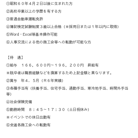
①昭和６０年４月２日以後に生まれた方
②高校卒業以上の学歴を有する方
③普通自動車運転免許
④簿記検定試験制度３級以上合格（※採用日または１年以内に取得）
⑤Word・Excel等基本操作可能
⑥人事交流による他の商工会等への転勤が可能な方
【待 遇】
①給与 １６６，６００円～１９６，２００円 昇給有
※既卒者は職務経験などを換算するため上記金額と異なります。
②賞与 年４．５月（Ｒ６年実績）
③各種手当有（扶養手当、住宅手当、通勤手当、寒冷地手当、時間外手当
等）
④社会保険完備
⑤勤務時間 ８：４５～１７：３０（土日祝休み）
※イベントでの休日出勤有
⑥全道各商工会への転勤有