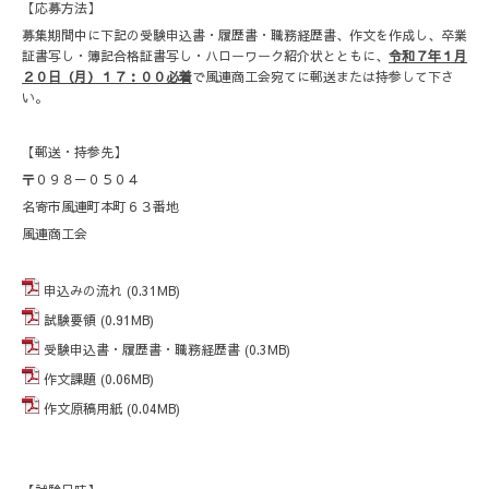
【応募方法】
募集期間中に下記の受験申込書・履歴書・職務経歴書、作文を作成し、卒業
証書写し・簿記合格証書写し・ハローワーク紹介状とともに、
令和７年１月
２０日（月）１７：００必着
で風連商工会宛てに郵送または持参して下さ
い。
【郵送・持参先】
〒０９８－０５０４
名寄市風連町本町６３番地
風連商工会
申込みの流れ
(0.31MB)
試験要領
(0.91MB)
受験申込書・履歴書・職務経歴書
(0.3MB)
作文課題
(0.06MB)
作文原稿用紙
(0.04MB)