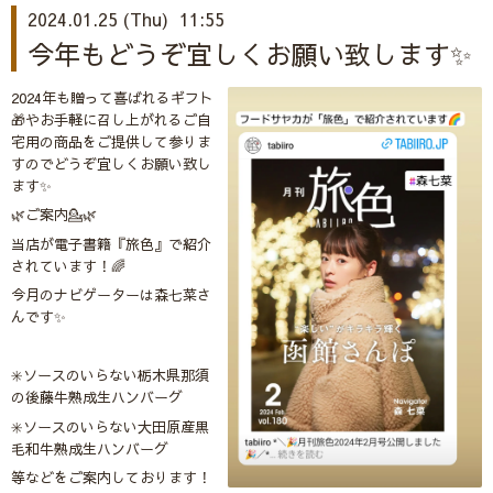
2024.01.25 (Thu) 11:55
今年もどうぞ宜しくお願い致します✨
2024年も贈って喜ばれるギフト
🎁やお手軽に召し上がれるご自
宅用の商品をご提供して参りま
すのでどうぞ宜しくお願い致し
ます✨
🌿ご案内💁🌿
当店が電子書籍『旅色』で紹介
されています！🌈
今月のナビゲーターは森七菜さ
んです✨
✳️ソースのいらない栃木県那須
の後藤牛熟成生ハンバーグ
✳️ソースのいらない大田原産黒
毛和牛熟成生ハンバーグ
等などをご案内しております！