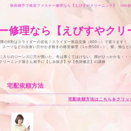
秋田横手で格安ファスナー修理なら【えびすやクリーニング】 info@abs
ー修理なら【えびすやクリ
故障の8割はスライダーの劣化！スライダー新品交換（800～）で直ります！
ー、スーツなどの虫食い穴やかぎ裂きの格安修理（1ヵ所500～）、裾、袖な
に入りのジーンズに穴が開いた、冬は寒くてはけない、脚がひっかかる・・
クリーニング屋さん相手に【しみ抜き】や【色掛修正】の講師
宅配依頼方法
宅配依頼方法はこちらをクリッ