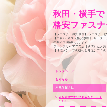
秋田・横手で
格安ファスナ
【ファスナー激安修理】 ファスナー
【虫食い･キズ穴格安修理】 セータ
のサイズ調整いたします
ジーンズリペア専門店はき慣れたお気
【地域ダントツの技術と知識】プロの
トップページ
お知らせ
宅配依頼方法
宅配依頼方法はこちらをクリック
♪（1）